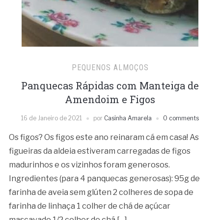
PEQUENOS ALMOÇOS
Panquecas Rápidas com Manteiga de
Amendoim e Figos
16 de Janeiro de 2021
por
Casinha Amarela
0 comments
Os figos? Os figos este ano reinaram cá em casa! As
figueiras da aldeia estiveram carregadas de figos
madurinhos e os vizinhos foram generosos.
Ingredientes (para 4 panquecas generosas): 95g de
farinha de aveia sem glúten 2 colheres de sopa de
farinha de linhaça 1 colher de chá de açúcar
mascavado 1/2 colher de chá […]