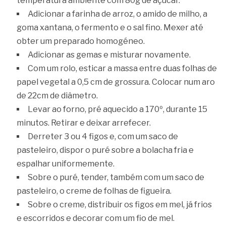
temperatura ambiente com 80g de açúcar.
Adicionar a farinha de arroz, o amido de milho, a
goma xantana, o fermento e o sal fino. Mexer até
obter um preparado homogéneo.
Adicionar as gemas e misturar novamente.
Com um rolo, esticar a massa entre duas folhas de
papel vegetal a 0,5 cm de grossura. Colocar num aro
de 22cm de diâmetro.
Levar ao forno, pré aquecido a 170º, durante 15
minutos. Retirar e deixar arrefecer.
Derreter 3 ou 4 figos e, com um saco de
pasteleiro, dispor o puré sobre a bolacha fria e
espalhar uniformemente.
Sobre o puré, tender, também com um saco de
pasteleiro, o creme de folhas de figueira.
Sobre o creme, distribuir os figos em mel, já frios
e escorridos e decorar com um fio de mel.