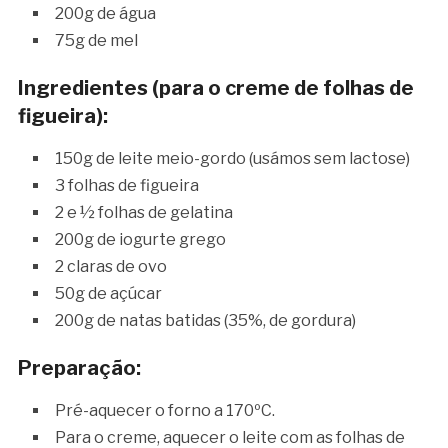
200g de água
75g de mel
Ingredientes (para o creme de folhas de
figueira):
150g de leite meio-gordo (usámos sem lactose)
3 folhas de figueira
2 e ½ folhas de gelatina
200g de iogurte grego
2 claras de ovo
50g de açúcar
200g de natas batidas (35%, de gordura)
Preparação:
Pré-aquecer o forno a 170ºC.
Para o creme, aquecer o leite com as folhas de