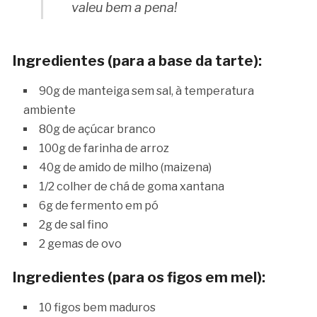
valeu bem a pena!
Ingredientes (para a base da tarte):
90g de manteiga sem sal, à temperatura
ambiente
80g de açúcar branco
100g de farinha de arroz
40g de amido de milho (maizena)
1/2 colher de chá de goma xantana
6g de fermento em pó
2g de sal fino
2 gemas de ovo
Ingredientes (para os figos em mel):
10 figos bem maduros