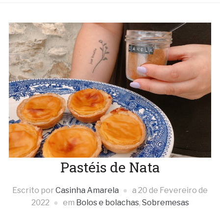
Pastéis de Nata
Escrito por
Casinha Amarela
a
20 de Fevereiro de
2022
em
Bolos e bolachas
,
Sobremesas