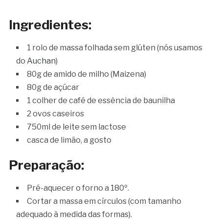
Ingredientes:
1 rolo de massa folhada sem glúten (nós usamos
do
Auchan
)
80g de amido de milho (Maizena)
80g de açúcar
1 colher de café de essência de baunilha
2 ovos caseiros
750ml de leite sem lactose
casca de limão, a gosto
Preparação:
Pré-aquecer o forno a 180º.
Cortar a massa em círculos (com tamanho
adequado à medida das formas).