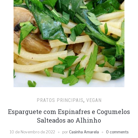
PRATOS PRINCIPAIS
,
VEGAN
Esparguete com Espinafres e Cogumelos
Salteados ao Alhinho
10 de Novembro de 2022
por
Casinha Amarela
0 comments