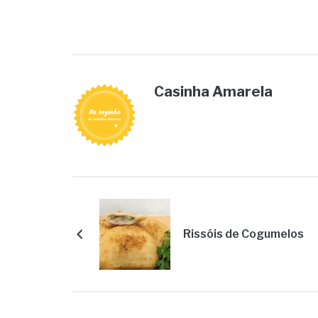
Casinha Amarela
Rissóis de Cogumelos