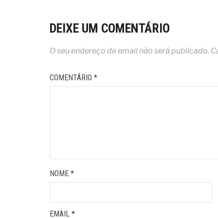
DEIXE UM COMENTÁRIO
O seu endereço de email não será publicado.
C
COMENTÁRIO
*
NOME
*
EMAIL
*