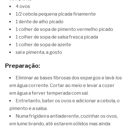
4 ovos
1/2 cebola pequena picada finamente
1 dente de alho picado
1 colher de sopa de pimento vermelho picado
1 colher de sopa de salsa fresca picada
1 colher de sopa de azeite
sal e pimenta, a gosto
Preparação:
Eliminar as bases fibrosas dos espargos e lavá-los
em água corrente. Cortar ao meio e levar a cozer
em água a ferver temperada com sal.
Entretanto, bater os ovos e adicionar a cebola, o
pimento e a salsa.
Numa frigideira antiaderente, cozinhar os ovos,
em lume brando, até estarem sólidos mas ainda