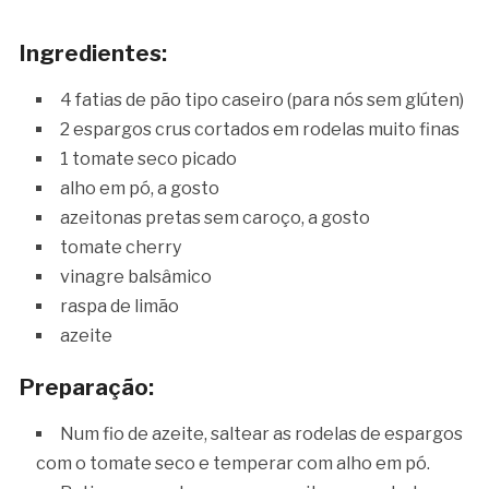
Ingredientes:
4 fatias de pão tipo caseiro (para nós sem glúten)
2 espargos crus cortados em rodelas muito finas
1 tomate seco picado
alho em pó, a gosto
azeitonas pretas sem caroço, a gosto
tomate cherry
vinagre balsâmico
raspa de limão
azeite
Preparação:
Num fio de azeite, saltear as rodelas de espargos
com o tomate seco e temperar com alho em pó.