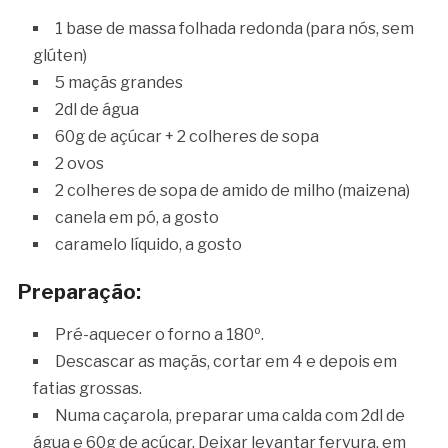
1 base de massa folhada redonda (para nós, sem
glúten)
5 maçãs grandes
2dl de água
60g de açúcar + 2 colheres de sopa
2 ovos
2 colheres de sopa de amido de milho (maizena)
canela em pó, a gosto
caramelo líquido, a gosto
Preparação:
Pré-aquecer o forno a 180º.
Descascar as maçãs, cortar em 4 e depois em
fatias grossas.
Numa caçarola, preparar uma calda com 2dl de
água e 60g de açúcar. Deixar levantar fervura, em