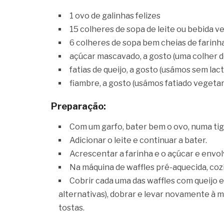
1 ovo de galinhas felizes
15 colheres de sopa de leite ou bebida v
6 colheres de sopa bem cheias de farinh
açúcar mascavado, a gosto (uma colher de
fatias de queijo, a gosto (usámos sem lac
fiambre, a gosto (usámos fatiado vegeta
Preparação:
Com um garfo, bater bem o ovo, numa tig
Adicionar o leite e continuar a bater.
Acrescentar a farinha e o açúcar e envo
Na máquina de waffles pré-aquecida, coz
Cobrir cada uma das waffles com queijo e
alternativas), dobrar e levar novamente à m
tostas.