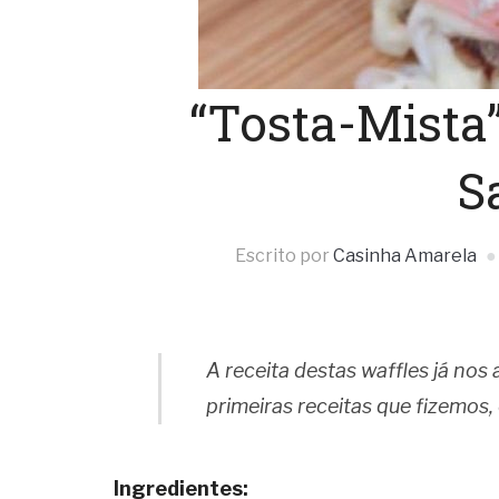
“Tosta-Mista”
S
Escrito por
Casinha Amarela
A receita destas waffles já no
primeiras receitas que fizemo
Ingredientes: