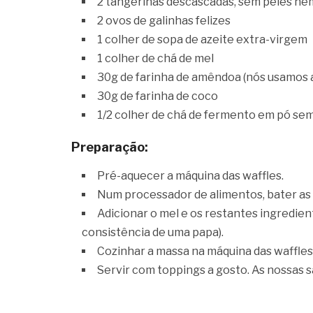
2 tangerinas descascadas, sem peles nem
2 ovos de galinhas felizes
1 colher de sopa de azeite extra-virgem
1 colher de chá de mel
30g de farinha de amêndoa (nós usamos 
30g de farinha de coco
1/2 colher de chá de fermento em pó se
Preparação:
Pré-aquecer a máquina das waffles.
Num processador de alimentos, bater as
Adicionar o mel e os restantes ingredien
consistência de uma papa).
Cozinhar a massa na máquina das waffles
Servir com toppings a gosto. As nossas 