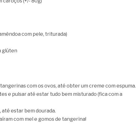
 caroços (+/- 80g)
amêndoa com pele, triturada)
m glúten
 tangerinas com os ovos, até obter um creme com espuma.
tes e pulsar até estar tudo bem misturado (fica com a
, até estar bem dourada.
saíram com mel e gomos de tangerina!