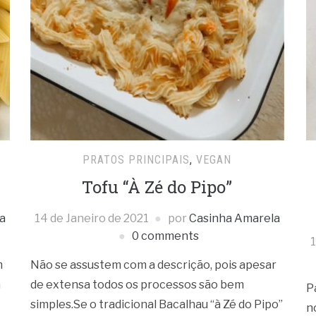
PRATOS PRINCIPAIS
,
VEGAN
Tofu “À Zé do Pipo”
a
14 de Janeiro de 2021
por
Casinha Amarela
0 comments
1
m
Não se assustem com a descrição, pois apesar
a
de extensa todos os processos são bem
P
simples.Se o tradicional Bacalhau “à Zé do Pipo”
n