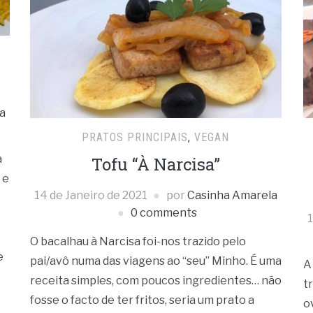
a
PRATOS PRINCIPAIS
,
VEGAN
a
Tofu “À Narcisa”
 e
14 de Janeiro de 2021
por
Casinha Amarela
0 comments
1
O bacalhau à Narcisa foi-nos trazido pelo
e
pai/avô numa das viagens ao “seu” Minho. É uma
A
receita simples, com poucos ingredientes… não
t
fosse o facto de ter fritos, seria um prato a
o