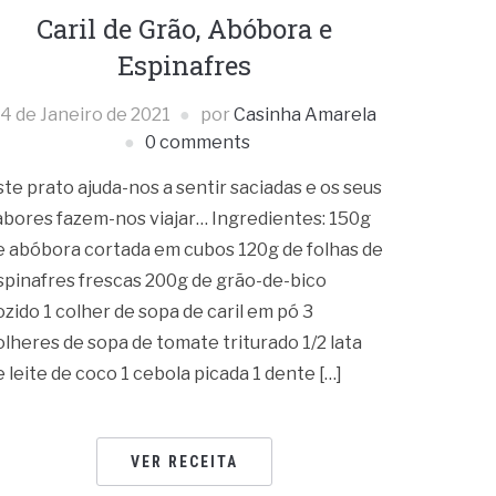
Caril de Grão, Abóbora e
Espinafres
4 de Janeiro de 2021
por
Casinha Amarela
0 comments
ste prato ajuda-nos a sentir saciadas e os seus
abores fazem-nos viajar… Ingredientes: 150g
e abóbora cortada em cubos 120g de folhas de
spinafres frescas 200g de grão-de-bico
ozido 1 colher de sopa de caril em pó 3
olheres de sopa de tomate triturado 1/2 lata
e leite de coco 1 cebola picada 1 dente […]
VER RECEITA