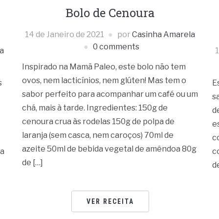
Bolo de Cenoura
14 de Janeiro de 2021
por
Casinha Amarela
0 comments
a
1
Inspirado na Mamã Paleo, este bolo não tem
ovos, nem lacticínios, nem glúten! Mas tem o
s
E
sabor perfeito para acompanhar um café ou um
s
chá, mais à tarde. Ingredientes: 150g de
d
cenoura crua às rodelas 150g de polpa de
e
laranja (sem casca, nem caroços) 70ml de
c
azeite 50ml de bebida vegetal de amêndoa 80g
ra
c
de […]
d
VER RECEITA